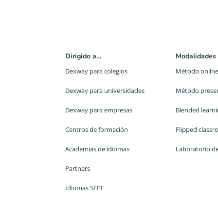
Dirigido a…
Modalidades
Dexway para colegios
Método onlin
Dexway para universidades
Método presen
Dexway para empresas
Blended learn
Centros de formación
Flipped class
Academias de idiomas
Laboratorio d
Partners
Idiomas SEPE