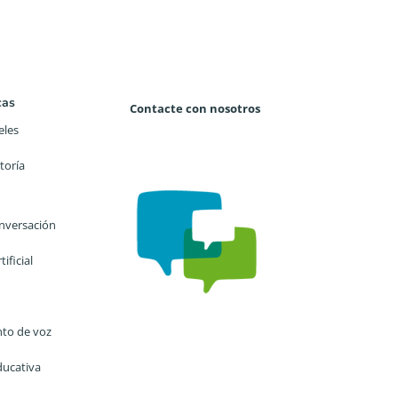
cas
Contacte con nosotros
eles
toría
nversación
tificial
to de voz
ducativa