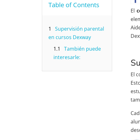
Table of Contents
El
c
ele
Aid
1
Supervisión parental
Dex
en cursos Dexway
1.1
También puede
interesarle:
Su
El 
Est
est
tam
Cad
alu
des