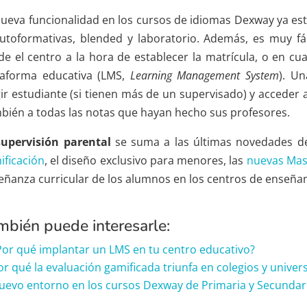
nueva funcionalidad en los cursos de idiomas Dexway ya est
utoformativas, blended y laboratorio. Además, es muy fác
de el centro a la hora de establecer la matrícula, o en c
taforma educativa (LMS,
Learning Management System
). Un
gir estudiante (si tienen más de un supervisado) y acceder 
bién a todas las notas que hayan hecho sus profesores.
upervisión parental
se suma a las últimas novedades d
ificación
, el diseño exclusivo para menores, las
nuevas Mas
eñanza curricular de los alumnos en los centros de enseñan
mbién puede interesarle:
Por qué implantar un LMS en tu centro educativo?
or qué la evaluación gamificada triunfa en colegios y univer
uevo entorno en los cursos Dexway de Primaria y Secundar