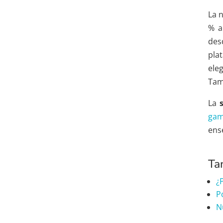
La 
% a
des
pla
ele
Tam
La
s
gam
ens
Ta
¿
P
N