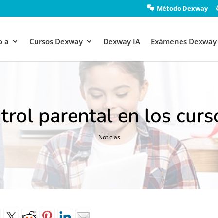
Método Dexway
o a
Cursos Dexway
Dexway IA
Exámenes Dexway
trol parental en los cur
Noticias