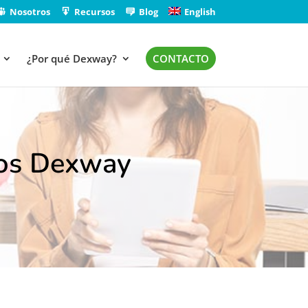
Nosotros
Recursos
Blog
English
¿Por qué Dexway?
CONTACTO
sos Dexway