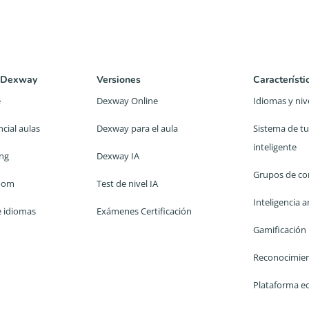
 Dexway
Versiones
Característi
e
Dexway Online
Idiomas y niv
cial aulas
Dexway para el aula
Sistema de tu
inteligente
ing
Dexway IA
Grupos de co
room
Test de nivel IA
Inteligencia ar
e idiomas
Exámenes Certificación
Gamificación
Reconocimien
Plataforma e