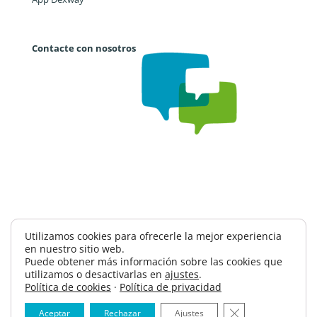
Contacte con nosotros
Trabaja con nosotros
CAE
Política de privacidad
Utilizamos cookies para ofrecerle la mejor experiencia
en nuestro sitio web.
Política de seguridad información
Puede obtener más información sobre las cookies que
Términos y condiciones
Contacto
utilizamos o desactivarlas en
ajustes
.
Política de cookies
·
Política de privacidad
Cerrar el banner
Aceptar
Rechazar
Ajustes