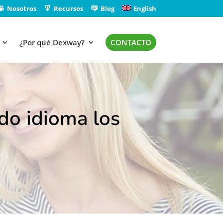
Nosotros
Recursos
Blog
English
¿Por qué Dexway?
CONTACTO
do idioma los