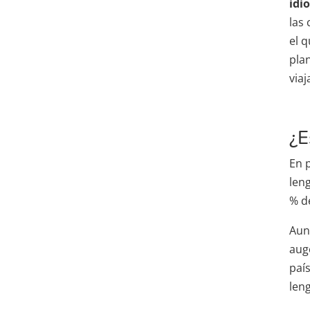
idi
las
el 
pla
viaj
¿E
En 
len
% d
Aunq
aug
país
len