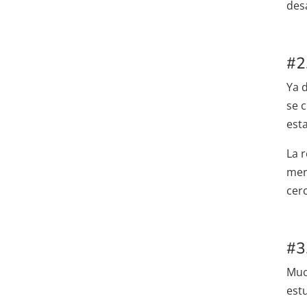
des
#2
Ya 
se 
est
La 
mer
cer
#3
Muc
est