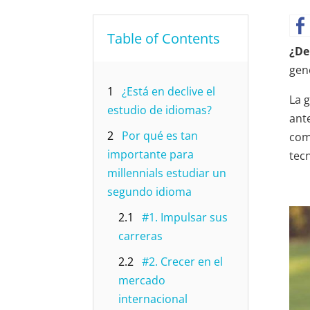
Table of Contents
¿De
gen
1
¿Está en declive el
La 
estudio de idiomas?
ant
2
Por qué es tan
com
importante para
tec
millennials estudiar un
segundo idioma
2.1
#1. Impulsar sus
carreras
2.2
#2. Crecer en el
mercado
internacional