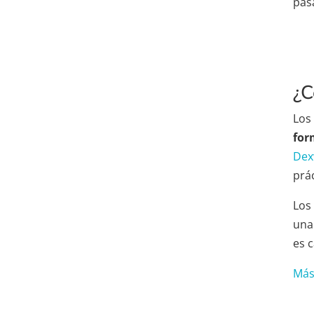
pas
¿C
Los
for
Dex
prác
Los
una
es c
Más