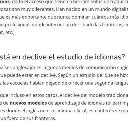
omas
, dado el acceso que tienen a herramientas de traducci
 cosas son muy diferentes. Han nacido en un mundo digitali
que es más importante que nunca dominar cuántos más idiom
no profesional, donde internet ha derribado las fronteras, c
ar, etc.).
stá en declive el estudio de idiomas?
países anglosajones, algunos medios de comunicación sugi
gua puede estar en declive. Según un estudio del que se hi
e las escuelas habían dejado de ofrecer una segunda lengua 
ue incluso en estos casos, el declive del modelo tradiciona
e de
nuevos modelos
de aprendizaje de idiomas (e-learnin
es donde el inglés no es el idioma oficial, este interés se 
gua fuera de sus fronteras.