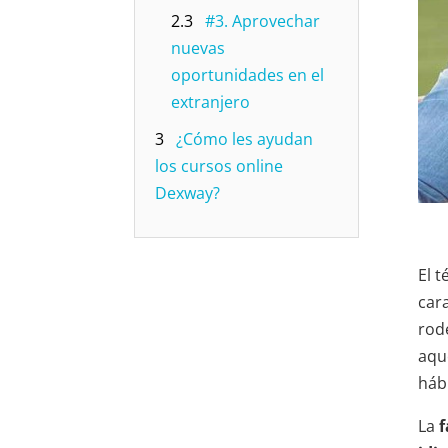
2.3
#3. Aprovechar
nuevas
oportunidades en el
extranjero
3
¿Cómo les ayudan
los cursos online
Dexway?
El t
car
rod
aqu
háb
La
f