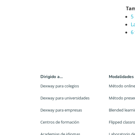
Tam
5
L
6
Dirigido a…
Modalidades
Dexway para colegios
Método onlin
Dexway para universidades
Método presen
Dexway para empresas
Blended learn
Centros de formación
Flipped class
Academias de idiomas
Laboratorio d