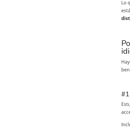
Lo 
est
dis
Po
id
Hay
bene
#1
Est
acc
Inc