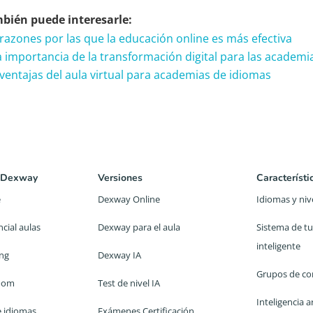
bién puede interesarle:
 razones por las que la educación online es más efectiva
a importancia de la transformación digital para las academi
 ventajas del aula virtual para academias de idiomas
 Dexway
Versiones
Característi
e
Dexway Online
Idiomas y niv
cial aulas
Dexway para el aula
Sistema de tu
inteligente
ing
Dexway IA
Grupos de co
room
Test de nivel IA
Inteligencia ar
e idiomas
Exámenes Certificación