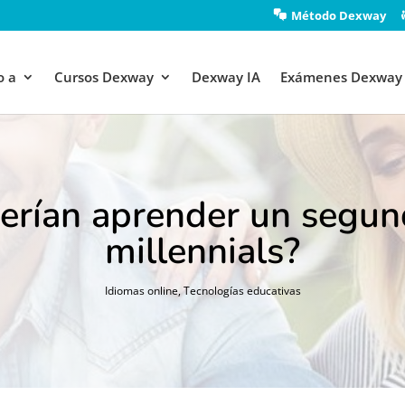
Método Dexway
o a
Cursos Dexway
Dexway IA
Exámenes Dexway
erían aprender un segun
millennials?
Idiomas online
,
Tecnologías educativas