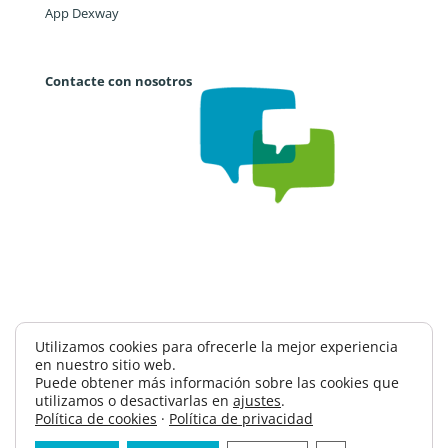
App Dexway
Contacte con nosotros
Trabaja con nosotros
CAE
Política de privacidad
Utilizamos cookies para ofrecerle la mejor experiencia
en nuestro sitio web.
Política de seguridad información
Puede obtener más información sobre las cookies que
Términos y condiciones
Contacto
utilizamos o desactivarlas en
ajustes
.
Política de cookies
·
Política de privacidad