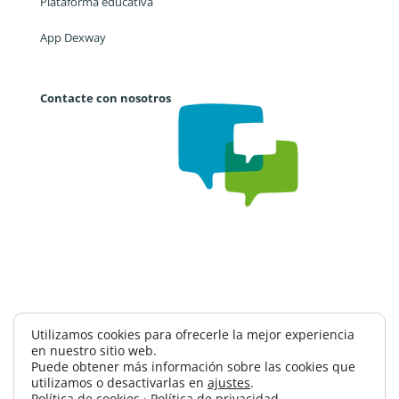
Plataforma educativa
App Dexway
Contacte con nosotros
Trabaja con nosotros
CAE
Política de privacidad
Utilizamos cookies para ofrecerle la mejor experiencia
en nuestro sitio web.
Política de seguridad información
Puede obtener más información sobre las cookies que
Términos y condiciones
Contacto
utilizamos o desactivarlas en
ajustes
.
Política de cookies
·
Política de privacidad