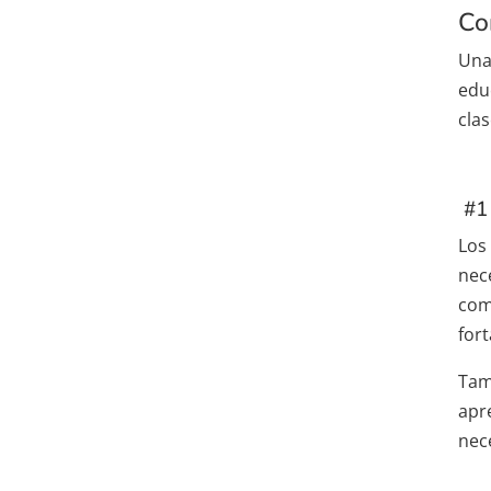
Co
Una
edu
clas
#1 
Los 
nec
com
fort
Tam
apre
nec