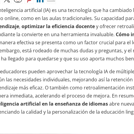
nteligencia artificial (IA) es una tecnología que ha cambiad
to online, como en las aulas tradicionales. Su capacidad pa
endizaje
,
optimizar la eficiencia docente
y ofrecer retroa
udiante la convierte en una herramienta invaluable.
Cómo im
manera efectiva se presenta como un factor crucial para el l
 embargo, está rodeado de muchas dudas y preguntas, y el 
 ha llegado para quedarse y que su uso aporta muchos bene
 educadores pueden aprovechar la tecnología IA de múltiple
ún las necesidades individuales, mejorando así la retenció
endizaje más eficaz. O también como retroalimentación ins
era inmediata, acelerando el proceso de mejora. En resum
eligencia artificial en la enseñanza de idiomas
abre nueva
nciando la calidad y la personalización de la educación ling