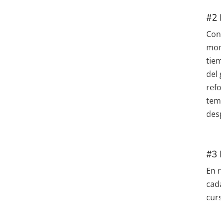
#2 
Co
mom
tie
del
ref
tema
des
#3 
En 
cad
cur