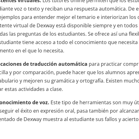
stentes virtuales.
Los tutores online permiten que los estu
iante voz o texto y reciban una respuesta automática. De e
ejemplos para entender mejor el temario e interiorizan los ob
stente virtual de Dexway está disponible siempre y en todos 
das las preguntas de los estudiantes. Se ofrece así una flexib
estudiante tiene acceso a todo el conocimiento que necesita
ento en el que lo necesita.
icaciones de traducción automática
para practicar compre
cilla y por comparación, puede hacer que los alumnos apre
abulario y mejoren su gramática y ortografía. Existen much
ar estas actividades a clase.
onocimiento de voz.
Este tipo de herramientas son muy úti
seguir el éxito en expresión oral, pasa también por alcanza
entado de Dexway muestra al estudiante sus fallos y acierto