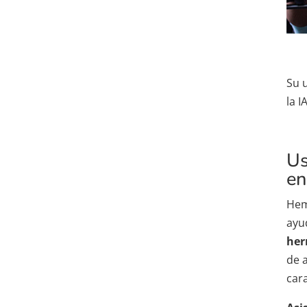
Su 
la I
Us
en
Hem
ayu
her
de 
car