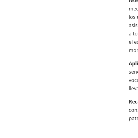
Asi
med
los 
asi
a to
el 
mom
Apl
sen
voc
llev
Rec
con
pat