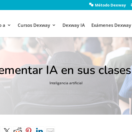
Método Dexway
o a
Cursos Dexway
Dexway IA
Exámenes Dexway
mentar IA en sus clases
Inteligencia artificial