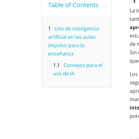
Table of Contents
La i
tan
apr
1
Uso de inteligencia
est
artificial en las aulas:
de 
impulso para la
Sin
enseñanza
que
1.1
Consejos para el
uso de IA
Los
seg
apr
man
int
pote